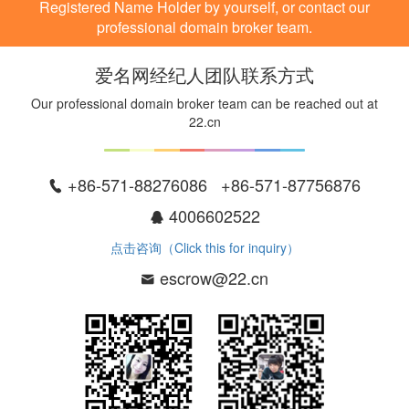
Registered Name Holder by yourself, or contact our
professional domain broker team.
爱名网经纪人团队联系方式
Our professional domain broker team can be reached out at
22.cn
+86-571-88276086 +86-571-87756876
4006602522
点击咨询（Click this for inquiry）
escrow@22.cn